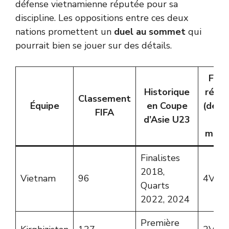
défense vietnamienne réputée pour sa
discipline. Les oppositions entre ces deux
nations promettent un
duel au sommet
qui
pourrait bien se jouer sur des détails.
For
Historique
réce
Classement
Équipe
en Coupe
(derni
FIFA
d’Asie U23
5
matc
Finalistes
2018,
Vietnam
96
4V, 1
Quarts
2022, 2024
Première