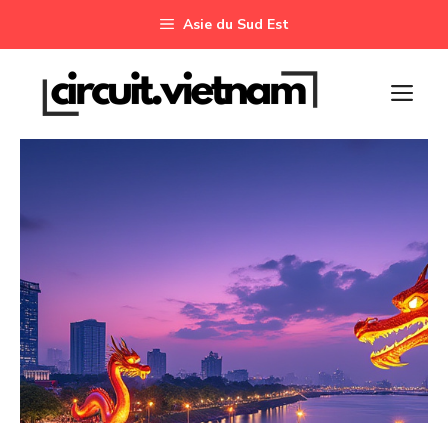
Aller
Asie du Sud Est
au
contenu
M