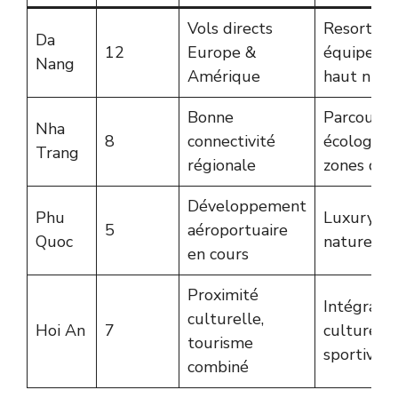
Vols directs
Resorts 5 
Da
12
Europe &
équipeme
Nang
Amérique
haut nive
Bonne
Parcours
Nha
8
connectivité
écologiqu
Trang
régionale
zones de l
Développement
Phu
Luxury res
5
aéroportuaire
Quoc
nature pr
en cours
Proximité
Intégratio
culturelle,
Hoi An
7
culturelle
tourisme
sportive
combiné