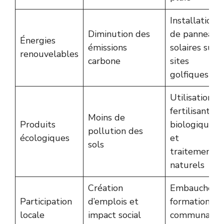
Installation
Diminution des
de panneaux
Énergies
émissions
solaires sur
renouvelables
carbone
sites
golfiques
Utilisation d
fertilisants
Moins de
Produits
biologiques
pollution des
écologiques
et
sols
traitements
naturels
Création
Embauche e
Participation
d’emplois et
formation de
locale
impact social
communauté