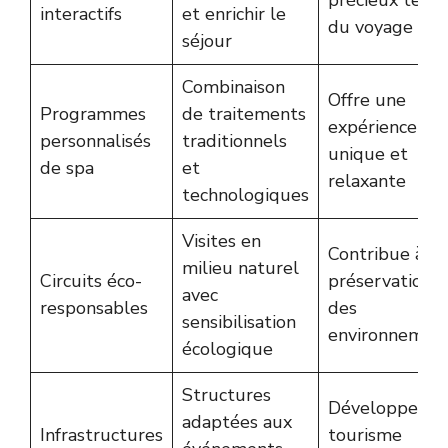
précieux temp
interactifs
et enrichir le
du voyage
séjour
Combinaison
Offre une
Programmes
de traitements
expérience
personnalisés
traditionnels
unique et
de spa
et
relaxante
technologiques
Visites en
Contribue à la
milieu naturel
Circuits éco-
préservation
avec
responsables
des
sensibilisation
environnemen
écologique
Structures
Développe le
adaptées aux
Infrastructures
tourisme