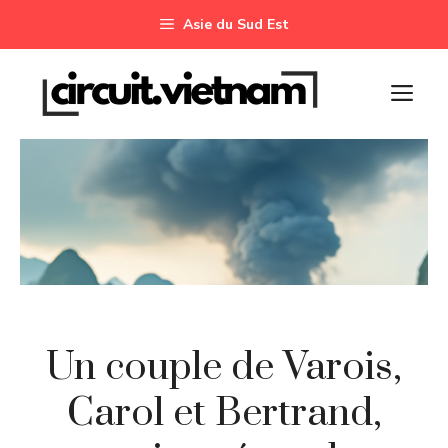
Aller
Asie du Sud Est
au
contenu
M
Un couple de Varois,
Carol et Bertrand,