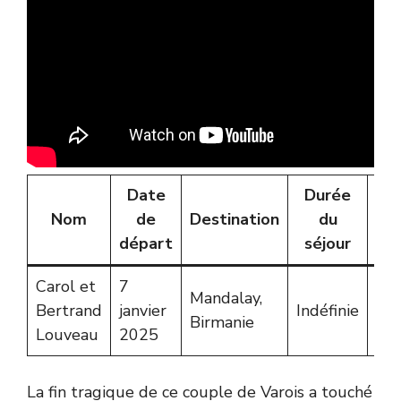
Date
Durée
Év
Nom
de
Destination
du
t
départ
séjour
Carol et
7
Mandalay,
Bertrand
janvier
Indéfinie
Sé
Birmanie
Louveau
2025
La fin tragique de ce couple de Varois a touché