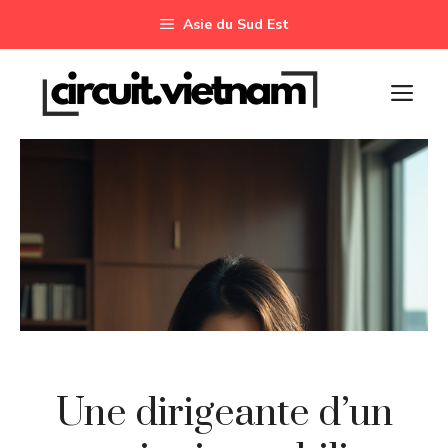
Aller
Asie du Sud Est
au
contenu
M
Une dirigeante d’un