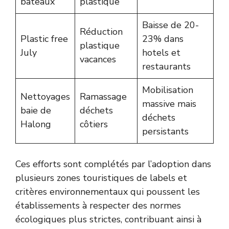
bateaux
plastique
Baisse de 20-
Réduction
Plastic free
23% dans
plastique
July
hotels et
vacances
restaurants
Mobilisation
Nettoyages
Ramassage
massive mais
baie de
déchets
déchets
Halong
côtiers
persistants
Ces efforts sont complétés par l’adoption dans
plusieurs zones touristiques de labels et
critères environnementaux qui poussent les
établissements à respecter des normes
écologiques plus strictes, contribuant ainsi à