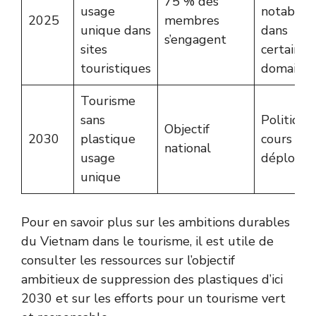
75 % des
usage
notables
2025
membres
unique dans
dans
s’engagent
sites
certains
touristiques
domaines
Tourisme
sans
Politique
Objectif
2030
plastique
cours de
national
usage
déploiem
unique
Pour en savoir plus sur les ambitions durables
du Vietnam dans le tourisme, il est utile de
consulter les ressources sur
l’objectif
ambitieux de suppression des plastiques d’ici
2030
et sur
les efforts pour un tourisme vert