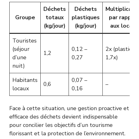
Déchets
Déchets
Multiplicate
Groupe
totaux
plastiques
par rappor
(kg/jour)
(kg/jour)
aux locaux
Touristes
(séjour
0,12 –
2x (plastique
1,2
d’une
0,27
1,7x)
nuit)
Habitants
0,07 –
0,6
–
locaux
0,16
Face à cette situation, une gestion proactive et
efficace des déchets devient indispensable
pour concilier les objectifs d’un tourisme
florissant et la protection de l’environnement.