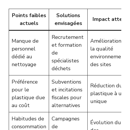
Points faibles
Solutions
Impact attend
actuels
envisagées
Recrutement
Manque de
Amélioration de
et formation
personnel
la qualité
de
dédié au
environnementa
spécialistes
nettoyage
des sites
déchets
Préférence
Subventions
Réduction du
pour le
et incitations
plastique à usa
plastique due
fiscales pour
unique
au coût
alternatives
Habitudes de
Campagnes
Évolution durab
consommation
de