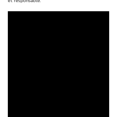
et responsable
.