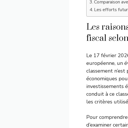
Comparaison ave
Les efforts futur
Les raison
fiscal sel
Le 17 février 2026
européenne, un év
classement n’est p
économiques pour
investissements é
conduit à ce clas
les critères utili
Pour comprendre po
d’examiner certai