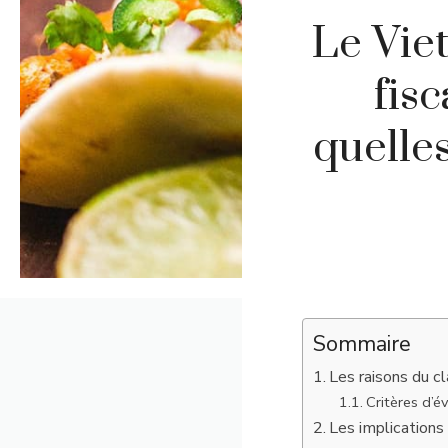
Le Vie
fis
quelle
Sommaire
Les raisons du c
Critères d’é
Les implication