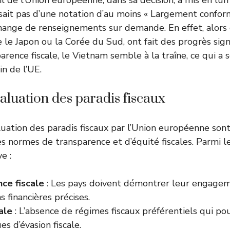
il de l’Union européenne, dans sa décision, a mis en lu
ait pas d’une notation d’au moins « Largement confor
hange de renseignements sur demande. En effet, alors
le Japon ou la Corée du Sud, ont fait des progrès signi
arence fiscale, le Vietnam semble à la traîne, ce qui a 
n de l’UE.
valuation des paradis fiscaux
aluation des paradis fiscaux par l’Union européenne son
es normes de transparence et d’équité fiscales. Parmi le
e :
ce fiscale
: Les pays doivent démontrer leur engagem
s financières précises.
ale
: L’absence de régimes fiscaux préférentiels qui pou
es d’évasion fiscale.